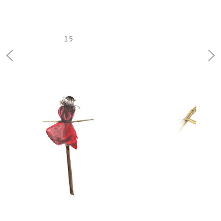
15
1
<
>